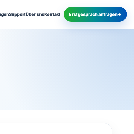
ngen
Support
Über uns
Kontakt
Erstgespräch anfragen
→