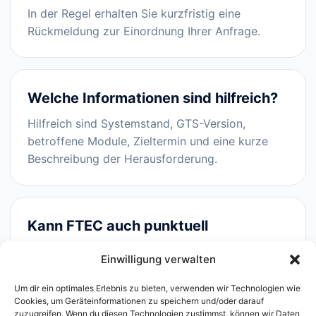
In der Regel erhalten Sie kurzfristig eine
Rückmeldung zur Einordnung Ihrer Anfrage.
Welche Informationen sind hilfreich?
Hilfreich sind Systemstand, GTS-Version,
betroffene Module, Zieltermin und eine kurze
Beschreibung der Herausforderung.
Kann FTEC auch punktuell
unterstützen?
Einwilligung verwalten
Ja, Unterstützung ist sowohl projektbezogen als
Um dir ein optimales Erlebnis zu bieten, verwenden wir Technologien wie
auch als laufender Support möglich.
Cookies, um Geräteinformationen zu speichern und/oder darauf
zuzugreifen. Wenn du diesen Technologien zustimmst, können wir Daten