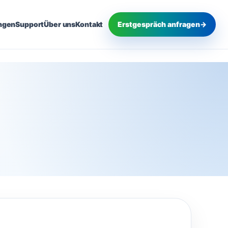
ngen
Support
Über uns
Kontakt
Erstgespräch anfragen
→