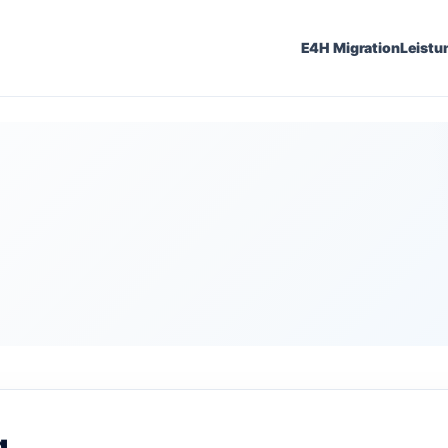
E4H Migration
Leistu
g