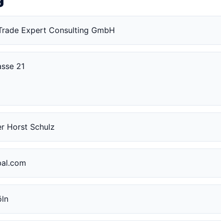
Trade Expert Consulting GmbH
asse 21
r Horst Schulz
bal.com
öln