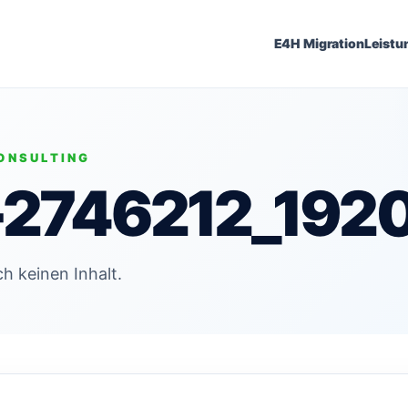
E4H Migration
Leistu
ONSULTING
-2746212_192
h keinen Inhalt.