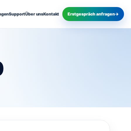
ngen
Support
Über uns
Kontakt
Erstgespräch anfragen
→
0